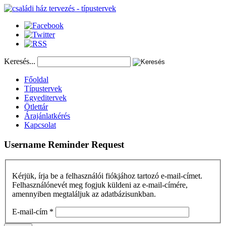
Keresés...
Főoldal
Típustervek
Egyeditervek
Ötlettár
Árajánlatkérés
Kapcsolat
Username
Reminder
Request
Kérjük, írja be a felhasználói fiókjához tartozó e-mail-címet.
Felhasználónevét meg fogjuk küldeni az e-mail-címére,
amennyiben megtaláljuk az adatbázisunkban.
E-mail-cím
*