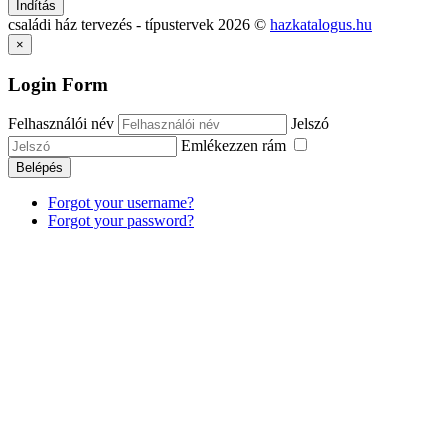
Indítás
családi ház tervezés - típustervek
2026
©
hazkatalogus.hu
×
Login Form
Felhasználói név
Jelszó
Emlékezzen rám
Belépés
Forgot your username?
Forgot your password?