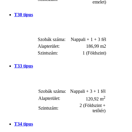
emelet)
T30
típus
Szobák száma:
Nappali + 1 + 3 fél
Alapterület:
186,99 m2
Szintszám:
1 (Földszint)
T33
típus
Szobák száma:
Nappali + 3 + 1 fél
2
Alapterület:
120,92 m
2 (Földszint +
Szintszám:
tetőtér)
T34
típus