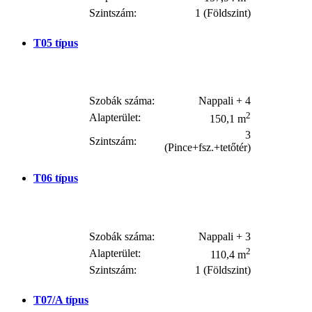
Szintszám:
1 (Földszint)
T05
típus
Szobák száma:
Nappali + 4
2
Alapterület:
150,1 m
3
Szintszám:
(Pince+fsz.+tetőtér)
T06
típus
Szobák száma:
Nappali + 3
2
Alapterület:
110,4 m
Szintszám:
1 (Földszint)
T07/A
típus