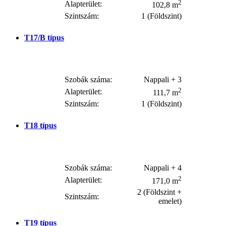
2
Alapterület:
102,8 m
Szintszám:
1 (Földszint)
T17/B
típus
Szobák száma:
Nappali + 3
2
Alapterület:
111,7 m
Szintszám:
1 (Földszint)
T18
típus
Szobák száma:
Nappali + 4
2
Alapterület:
171,0 m
2 (Földszint +
Szintszám:
emelet)
T19
típus