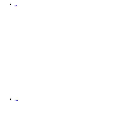
..
...