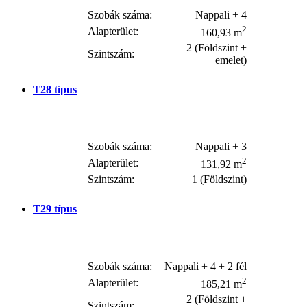
Szobák száma:
Nappali + 4
2
Alapterület:
160,93 m
2 (Földszint +
Szintszám:
emelet)
T28
típus
Szobák száma:
Nappali + 3
2
Alapterület:
131,92 m
Szintszám:
1 (Földszint)
T29
típus
Szobák száma:
Nappali + 4 + 2 fél
2
Alapterület:
185,21 m
2 (Földszint +
Szintszám: