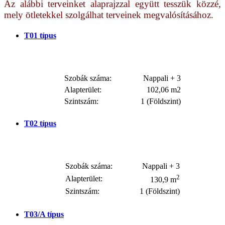
Az alábbi terveinket alaprajzzal együtt tesszük közzé,
mely ötletekkel szolgálhat terveinek megvalósításához.
T01
típus
Szobák száma:
Nappali + 3
Alapterület:
102,06 m2
Szintszám:
1 (Földszint)
T02
típus
Szobák száma:
Nappali + 3
2
Alapterület:
130,9 m
Szintszám:
1 (Földszint)
T03/A
típus