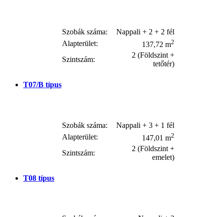
Szobák száma:
Nappali + 2 + 2 fél
2
Alapterület:
137,72 m
2 (Földszint +
Szintszám:
tetőtér)
T07/B
típus
Szobák száma:
Nappali + 3 + 1 fél
2
Alapterület:
147,01 m
2 (Földszint +
Szintszám:
emelet)
T08
típus