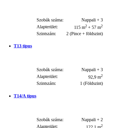
Szobák száma:
Nappali + 3
2
2
Alapterület:
115 m
+ 57 m
Szintszám:
2 (Pince + földszint)
T13
típus
Szobák száma:
Nappali + 3
2
Alapterület:
92,9 m
Szintszám:
1 (Földszint)
T14/A
típus
Szobák száma:
Nappali + 2
2
Alapterület:
122,1 m