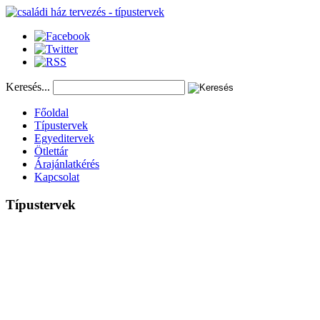
Keresés...
Főoldal
Típustervek
Egyeditervek
Ötlettár
Árajánlatkérés
Kapcsolat
Típustervek