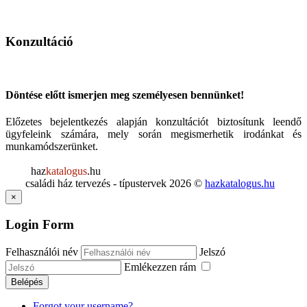
Konzultáció
Döntése előtt ismerjen meg személyesen bennünket!
Előzetes bejelentkezés alapján konzultációt biztosítunk leendő
ügyfeleink számára, mely során megismerhetik irodánkat és
munkamódszerünket.
haz
katalogus
.hu
családi ház tervezés - típustervek
2026
©
hazkatalogus.hu
×
Login Form
Felhasználói név
Jelszó
Emlékezzen rám
Belépés
Forgot your username?