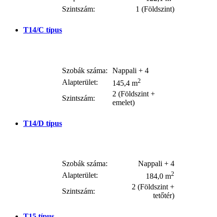
Szintszám:
1 (Földszint)
T14/C
típus
Szobák száma:
Nappali + 4
2
Alapterület:
145,4 m
2 (Földszint +
Szintszám:
emelet)
T14/D
típus
Szobák száma:
Nappali + 4
2
Alapterület:
184,0 m
2 (Földszint +
Szintszám:
tetőtér)
T15
típus