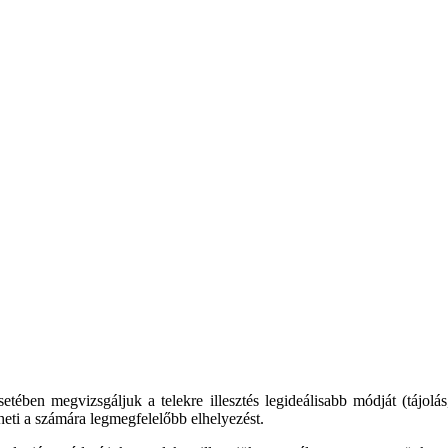
tében megvizsgáljuk a telekre illesztés legideálisabb módját (tájolás,
heti a számára legmegfelelőbb elhelyezést.