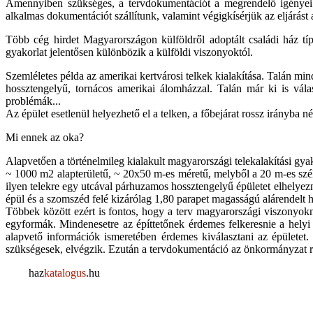
Amennyiben szükséges, a tervdokumentációt a megrendelő igényei al
alkalmas dokumentációt szállítunk, valamint végigkísérjük az eljárás
Több cég hirdet Magyarországon külföldről adoptált családi ház típus
gyakorlat jelentősen különbözik a külföldi viszonyoktól.
Szemléletes példa az amerikai kertvárosi telkek kialakítása. Talán mind
hossztengelyű, tornácos amerikai álomházzal. Talán már ki is vála
problémák...
Az épület esetlenül helyezhető el a telken, a főbejárat rossz irányba 
Mi ennek az oka?
Alapvetően a történelmileg kialakult magyarországi telekalakítási gyako
~ 1000 m2 alapterületű, ~ 20x50 m-es méretű, melyből a 20 m-es széle
ilyen telekre egy utcával párhuzamos hossztengelyű épületet elhelyezn
épül és a szomszéd felé kizárólag 1,80 parapet magasságú alárendelt h
Többek között ezért is fontos, hogy a terv magyarországi viszonyok
egyformák. Mindenesetre az építtetőnek érdemes felkeresnie a helyi
alapvető információk ismeretében érdemes kiválasztani az épületet. 
szükségesek, elvégzik. Ezután a tervdokumentáció az önkormányzat rés
haz
katalogus
.hu