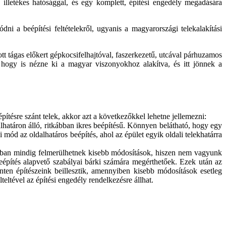
illetékes hatósággal, és egy komplett, építési engedély megadására
dni a beépítési feltételekről, ugyanis a magyarországi telekalakítási
tott tágas előkert gépkocsifelhajtóval, faszerkezetű, utcával párhuzamos
, hogy is nézne ki a magyar viszonyokhoz alakítva, és itt jönnek a
építésre szánt telek, akkor azt a következőkkel lehetne jellemezni:
lhatáron álló, ritkábban ikres beépítésű. Könnyen belátható, hogy egy
mód az oldalhatáros beépítés, ahol az épület egyik oldali telekhatárra
latban mindig felmerülhetnek kisebb módosítások, hiszen nem vagyunk
eépítés alapvető szabályai bárki számára megérthetőek. Ezek után az
inten építészeink beillesztik, amennyiben kisebb módosítások esetleg
ltével az építési engedély rendelkezésre állhat.