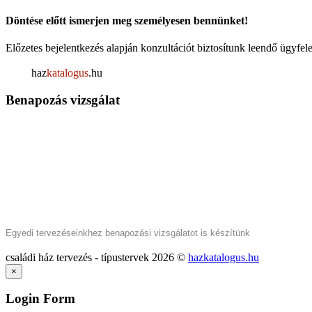
Döntése előtt ismerjen meg személyesen bennünket!
Előzetes bejelentkezés alapján konzultációt biztosítunk leendő ügyf
haz
katalogus
.hu
Benapozás vizsgálat
Egyedi tervezéseinkhez benapozási vizsgálatot is készítünk
családi ház tervezés - típustervek
2026
©
hazkatalogus.hu
×
Login Form