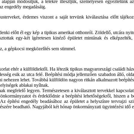
apján módosítjuk, a telekre illesztjük, személyesen egyeztetünk az 
t az engedély megadásáig.
terveket, érdemes viszont a saját tervünk kiválasztása előtt tájékozó
enki előtt él egy kép a tipikus amerikai otthonról. Zöldellő, utcára nyi
sztottak egy-két ígéretesen kinéző épületet mintának és elképzelték
néz, a gépkocsi megközelítés sem stimmel.
rlat eltér a külföldiektől. Ha létezik tipikus magyarországi családi ház
sség esik az utca felé. Beépítési módja jellemzően szabadon álló, olda
i nehezen lehet. Továbbá külföldön nagyon ritkán alkalmazott beépítési 
elyiségek ablakai nyílnak.
nak megfelelő legyen. Természetesen a kiválasztott tervekkel kapcso
 önkormányzatot és érdeklődnie a beépítési lehetőségekről, hiszen a b
Az építési engedély beadásához az épületet a helyszínre tervrajzi sz
zére beadható. Nagyjából két hónap önkormányzati ügyintézési idő elte