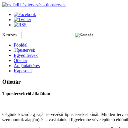
Keresés...
Főoldal
Típustervek
Egyeditervek
Ötlettár
Árajánlatkérés
Kapcsolat
Ötlettár
Típustervekről
általában
Cégünk kizárólag saját tervezésű típusterveket kínál. Minden terv ese
szempontok alapján) és javaslatainkat figyelembe véve építtető eldönt